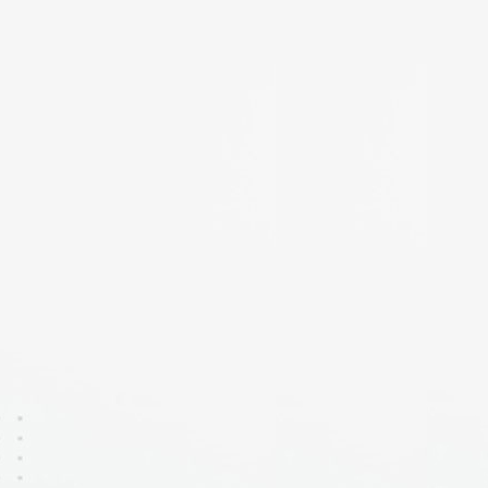
"
Ich benutze Techtime, weil es
mir bei der Organisation und
Überwachung meiner Baustellen
viel Zeit und Gelassenheit spart.
Die Techniker informieren mich
in Echtzeit über ihre Fortschritte
und alle Dokumente und Fotos
der Einsätze werden zentral
gespeichert. Letztendlich haben
wir unsere Produktivität
gesteigert und können mehr
Kunden annehmen. Das
Techtime-Team achtet sehr auf
unsere geschäftlichen