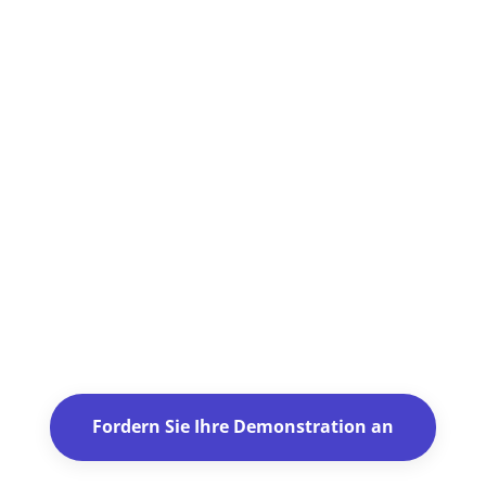
Einsatzverwaltungssoftware sehr
einfach organisieren können. Für
mich erfüllt Techtime diese
Kriterien, sodass ich es täglich
mit meinen Teams verwende.
Marc Walter
Industrieller Kesselschmied -
CMT Industrie
Fordern Sie Ihre Demonstration an