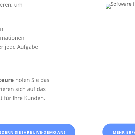
ieren, um
en
ormationen
er jede Aufgabe
ateure
holen Sie das
rieren sich auf das
t für Ihre Kunden.
RDERN SIE IHRE LIVE-DEMO AN!
MEHR ERF