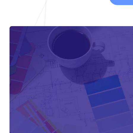
Der Beruf
des
Gebäudedek
orateurs:
seine
Aufgaben
und