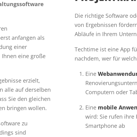
altungssoftware
Die richtige Software o
von Ergebnissen fördern,
ren
Abläufe in Ihrem Unter
erst anfangen als
ndung einer
Techtime ist eine App f
 Ihnen eine große
nachdem, wer für welche
Eine
Webanwendu
ebnisse erzielt,
Renovierungsuntern
 alle auf derselben
Computern oder Tab
ass Sie den gleichen
Eine
mobile Anwe
n bringen wollen.
wird: Sie rufen ihre
software zu
Smartphone ab
dings sind