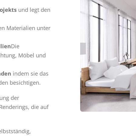
rojekts
und legt den
en Materialien unter
lien
Die
ichtung, Möbel und
unden
indem sie das
en besichtigen.
tung der
Renderings, die auf
elbstständig,