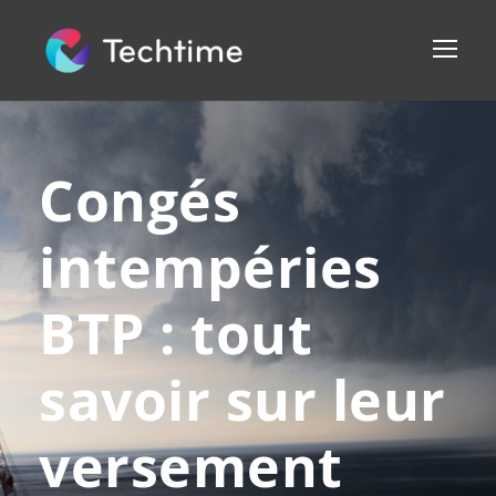
Congés
intempéries
BTP : tout
savoir sur leur
versement