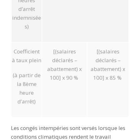
heures
d’arrêt
indemnisée
s)
Coefficient
[(salaires
[(salaires
à taux plein
déclarés –
déclarés –
abattement) x
abattement) x
(à partir de
100] x 90 %
100] x 85 %
la 8ème
heure
d’arrêt)
Les congés intempéries sont versés lorsque les
conditions climatiques rendent le travail