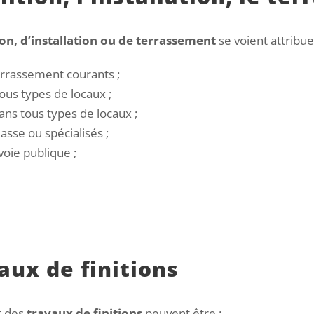
on, d’installation ou de terrassement
se voient attribue
errassement courants ;
ous types de locaux ;
dans tous types de locaux ;
sse ou spécialisés ;
voie publique ;
aux de finitions
t des
travaux de finitions
peuvent être :