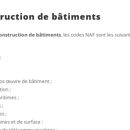
truction de bâtiments
construction de bâtiments
, les codes NAF sont les suivant
;
os œuvre de bâtiment ;
ion ;
ritimes ;
 ;
s ;
ines et de surface ;
t de télécommunications ;