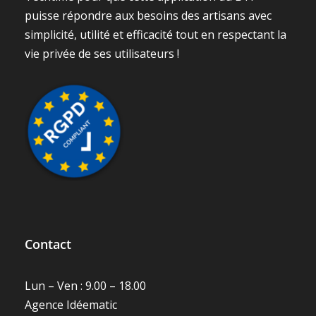
Contact
Lun – Ven : 9.00 – 18.00
Agence Idéematic
7 rue de la Haye
67300 Schiltigheim
(+33)-3-88-23-71-53
hello@techtime.fr
Support Techtime