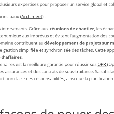
 plusieurs expertises pour proposer un service global et co
rincipaux (
Archimeet
) :
s intervenants. Grâce aux
réunions de chantier
, les écha
tent mieux aux imprévus et évitent l’augmentation des cou
domaine contribuent au
développement de projets sur 
une gestion simplifiée et synchronisée des tâches. Cette ap
 d’affaires
.
tenaires est la meilleure garantie pour réussir ses
OPR
(
Op
 des assurances et des contrats de sous-traitance. Sa satis
partition claire des responsabilités, ainsi que la planificat
s façons de nouer de