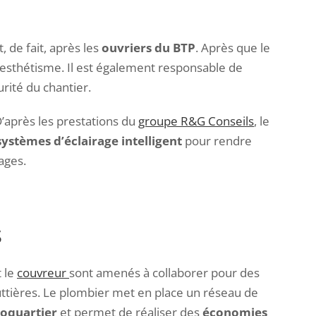
, de fait, après les
ouvriers du BTP
. Après que le
r esthétisme. Il est également responsable de
urité du chantier.
D’après les prestations du
groupe R&G Conseils
, le
systèmes d’éclairage intelligent
pour rendre
ages.
s
t le
couvreur
sont amenés à collaborer pour des
outtières. Le plombier met en place un réseau de
oquartier
et permet de réaliser des
économies