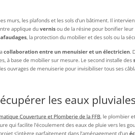
es murs, les plafonds et les sols d’un bâtiment. Il intervient
intre applique du
vernis
ou de la résine pour bonifier leu
hafaudages
, la protection du mobilier et des sols ou la séc
la
collaboration entre un menuisier et un électricien
. 
s, à base de mobilier sur mesure. Le second installe des
 des ouvrages de menuiserie pour invisibiliser tous ses câbl
récupérer les eaux pluviale
imatique Couverture et Plomberie de la FFB
, le plombier e
ure qui facilite l’écoulement des eaux de pluie vers les g
Ce projet s’intègre parfaitement dans l’aménagement d’un
éc