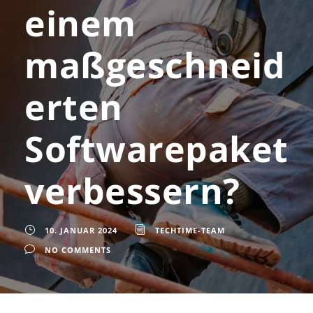
einem
maßgeschneid
erten
Softwarepaket
verbessern?
10. JANUAR 2024
TECHTIME-TEAM
NO COMMENTS