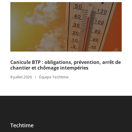
chantier et chômage intempéries
8 juillet 2026
•
Équipe Techtime
Techtime
Seit sechs Jahren arbeiten wir an der Entwicklung
von Techtime, damit diese Anwendung für den
Hoch- und Tiefbau die Bedürfnisse der
Handwerker einfach, nützlich und effizient
erfüllen kann und gleichzeitig die Privatsphäre
ihrer Nutzer respektiert!