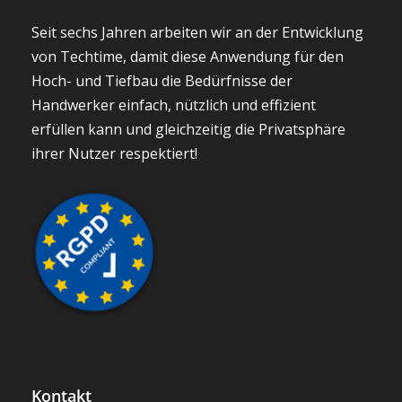
Kontakt
Mo - Fr: 9.00 - 18.00
Agentur Idéematic
7 rue de la Haye
67300 Schiltigheim
(+33)-3-88-23-71-53