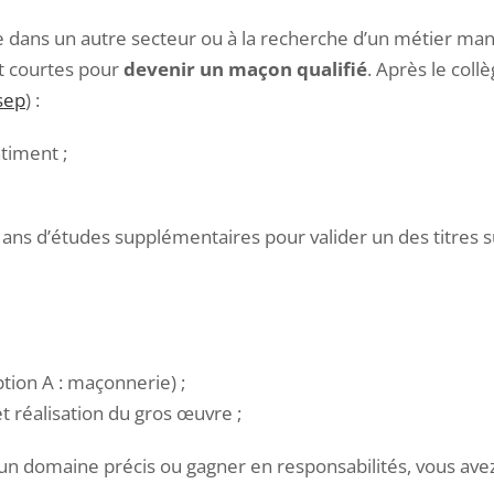
dans un autre secteur ou à la recherche d’un métier manue
t courtes pour
devenir un maçon qualifié
. Après le col
sep
) :
timent ;
ns d’études supplémentaires pour valider un des titres s
ption A : maçonnerie) ;
t réalisation du gros œuvre ;
 un domaine précis ou gagner en responsabilités, vous ave