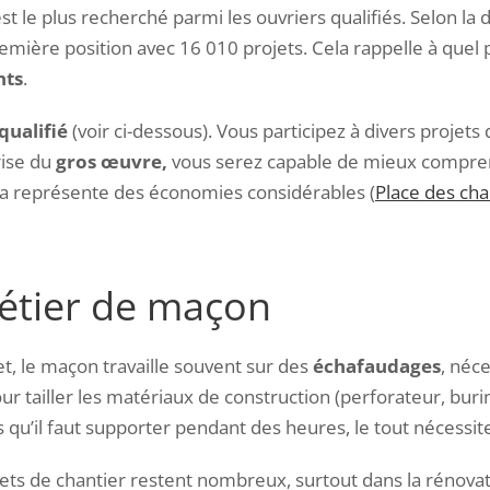
st le plus recherché parmi les ouvriers qualifiés. Selon la
 première position avec 16 010 projets. Cela rappelle à que
nts
.
ualifié
(voir ci-dessous). Vous participez à divers projets
rise du
gros œuvre,
vous serez capable de mieux comprend
la représente des économies considérables (
Place des cha
étier de maçon
et, le maçon travaille souvent sur des
échafaudages
, néc
our tailler les matériaux de construction (perforateur, bur
es qu’il faut supporter pendant des heures, le tout nécess
ojets de chantier restent nombreux, surtout dans la rénov