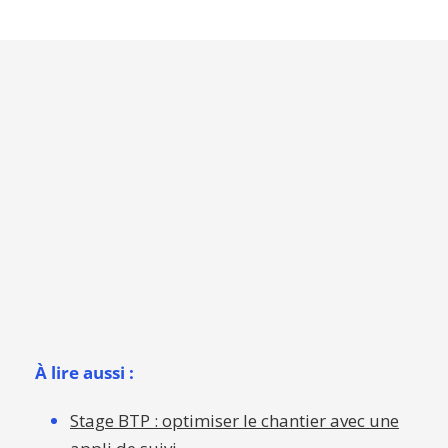
À lire aussi :
Stage BTP : optimiser le chantier avec une
appli de suivi
Les 5 types logiciels indispensables pour
les étudiants en BTS Bâtiment
Réussir son rapport de stage BTP avec une
application de suivi de chantier