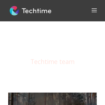
By
Techtime team