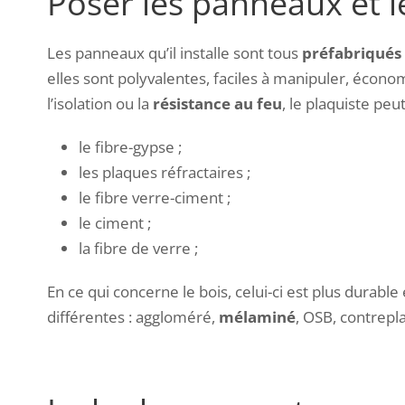
Poser les panneaux et l
Les panneaux qu’il installe sont tous
préfabriqués
elles sont polyvalentes, faciles à manipuler, économ
l’isolation ou la
résistance au feu
, le plaquiste pe
le fibre-gypse ;
les plaques réfractaires ;
le fibre verre-ciment ;
le ciment ;
la fibre de verre ;
En ce qui concerne le bois, celui-ci est plus durab
différentes : aggloméré,
mélaminé
, OSB, contreplaq